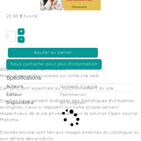
20,90 €
l'unité
+
–
Ajouter au panier
Nous contacter pour plus d'information
Alfabulle.fr utilise des cookies
Spécifications
Nous utilisons des cookies sur notre site web.
Auteurs
Grimaldi Virginie
Certains sont essentiels au fonctionnement du site.
Éditeur
Flammarion
D'autres nous servent à récolter des statistiques d'utilisation
Disponibilité
En magasin
anonymes. Ceux-ci reposent sur notre propre serveur
respectueux de la vie privée basé sur la solution Open-source
Matomo.
D'autres encore sont liés aux images externes du catalogue ou
aux détails des produits.