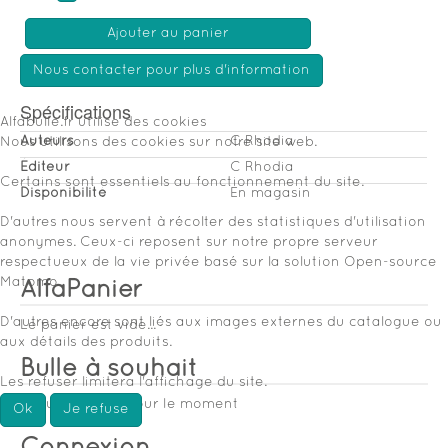
Ajouter au panier
Nous contacter pour plus d'information
Spécifications
Alfabulle.fr utilise des cookies
Auteurs
C Rhodia
Nous utilisons des cookies sur notre site web.
Éditeur
C Rhodia
Certains sont essentiels au fonctionnement du site.
Disponibilité
En magasin
D'autres nous servent à récolter des statistiques d'utilisation
anonymes. Ceux-ci reposent sur notre propre serveur
respectueux de la vie privée basé sur la solution Open-source
Matomo.
AlfaPanier
D'autres encore sont liés aux images externes du catalogue ou
Le panier est vide...
aux détails des produits.
Bulle à souhait
Les refuser limitera l'affichage du site.
Aucun souhait pour le moment
Ok
Je refuse