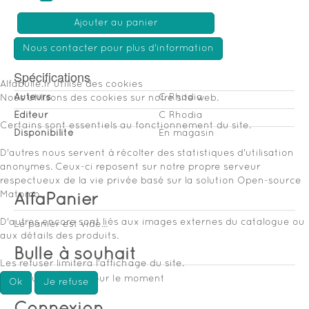
Ajouter au panier
Nous contacter pour plus d'information
Spécifications
Alfabulle.fr utilise des cookies
Auteurs
C Rhodia
Nous utilisons des cookies sur notre site web.
Éditeur
C Rhodia
Certains sont essentiels au fonctionnement du site.
Disponibilité
En magasin
D'autres nous servent à récolter des statistiques d'utilisation
anonymes. Ceux-ci reposent sur notre propre serveur
respectueux de la vie privée basé sur la solution Open-source
Matomo.
AlfaPanier
D'autres encore sont liés aux images externes du catalogue ou
Le panier est vide...
aux détails des produits.
Bulle à souhait
Les refuser limitera l'affichage du site.
Aucun souhait pour le moment
Ok
Je refuse