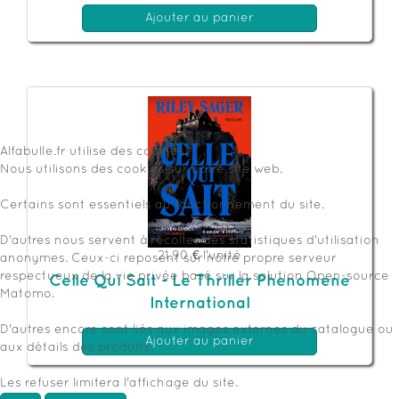
Ajouter au panier
Alfabulle.fr utilise des cookies
Nous utilisons des cookies sur notre site web.
Certains sont essentiels au fonctionnement du site.
D'autres nous servent à récolter des statistiques d'utilisation
21,90 €
l'unité
anonymes. Ceux-ci reposent sur notre propre serveur
respectueux de la vie privée basé sur la solution Open-source
Celle Qui Sait - Le Thriller Phenomene
Matomo.
International
D'autres encore sont liés aux images externes du catalogue ou
Ajouter au panier
aux détails des produits.
Les refuser limitera l'affichage du site.