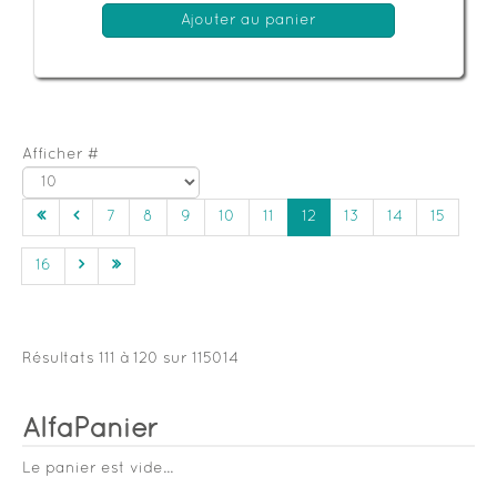
Ajouter au panier
Afficher #
7
8
9
10
11
12
13
14
15
16
Résultats 111 à 120 sur 115014
AlfaPanier
Le panier est vide...