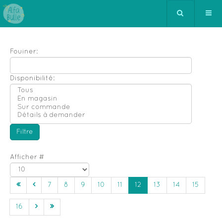
Fouiner:
Disponibilité:
Afficher #
7
8
9
10
11
12
13
14
15
16